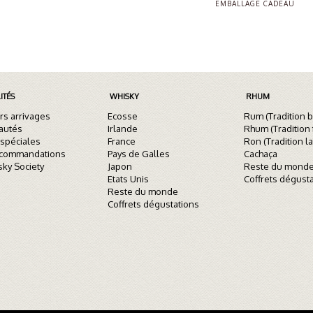
EMBALLAGE CADEAU
ITÉS
WHISKY
RHUM
rs arrivages
Ecosse
Rum (Tradition b
autés
Irlande
Rhum (Tradition 
 spéciales
France
Ron (Tradition la
ecommandations
Pays de Galles
Cachaça
sky Society
Japon
Reste du mond
Etats Unis
Coffrets dégust
Reste du monde
Coffrets dégustations